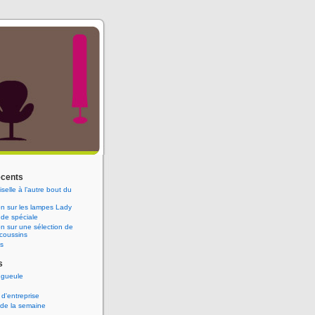
écents
elle à l’autre bout du
n sur les lampes Lady
e spéciale
n sur une sélection de
coussins
s
s
 gueule
 d'entreprise
 de la semaine