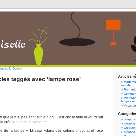
emoiselle Design
Articles r
cles taggés avec ‘lampe rose’
Mademois
monde
Promotio
Command
Promotio
lampes et 
Vacance
Catégorie
 que je n’ai pas écrit sur le blog. C’est chose faite aujourd’hui
coup de
la création de cette semaine.
création
Création
rise de la lampe « Lhassa »dans des coloris chocolat et rose
création