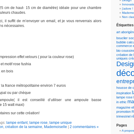
Design
Innovati
 25 cm de haut- 15 cm de diamètre) idéale pour une chambre
j'adore !
ouleurs chaudes.
Mademoi
Non cla
ci, il suffit de m’envoyer un email, et je vous renverrais alors
Étiquettes
ons nécessaires.
art aborigè
bouclier soc
bubble
calc
commerce e
bio
coussin
création de
impression effet velours ( pour la couleur rose)
uniques
cré
Desig
et motif rose fushia
déco
a en bois
entrep
r la france métropolitaine environ 7 euros
housse de 
ypal ou par chèque
inspiration
lampe rose
mpoule( il est conseillé d’utiliser une ampoule basse
ma
in ethic
 15 watt maxi)
magazine el
promotion
R
ires sur cette création!
trimestriel
r
ags:
lampe enfant
,
lampe rose
,
lampe unique
Pages
on
,
création de la semaine
,
Mademoiselle
|
2 commentaires »
A propos