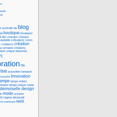
on
selle
ssé
blog
ne
australie
bio
boutique
ial
boutiques
ul des charges
charges
quitable
cotisations
coton
création
s
créateurs
 la semaine
créations
ation unique
dawanda
n
ration
Elle
rise
exposition
fantaisie
Innovation
coussins
lampe
lampe enfant
lampes
lampe unique
made
demoiselle design
mode
le
océanie
SI
régime déclaratif
web
êve
samsara