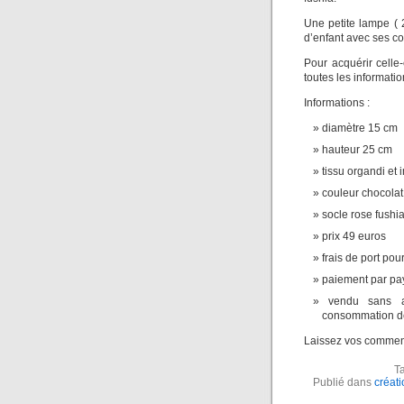
Une petite lampe (
d’enfant avec ses c
Pour acquérir celle-
toutes les informati
Informations :
diamètre 15 cm
hauteur 25 cm
tissu organdi et 
couleur chocolat 
socle rose fushi
prix 49 euros
frais de port pou
paiement par pa
vendu sans a
consommation de
Laissez vos commenta
T
Publié dans
créati